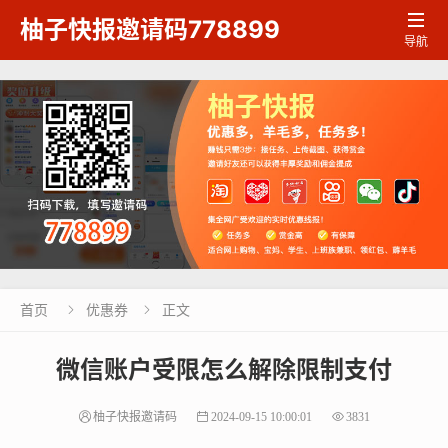

柚子快报邀请码778899
导航
首页
优惠券
正文


微信账户受限怎么解除限制支付
柚子快报邀请码
2024-09-15 10:00:01
3831