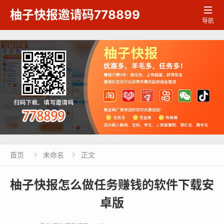

柚子快报邀请码778899
导航
首页
未命名
正文


柚子快报怎么做任务赚钱的软件下载安
卓版